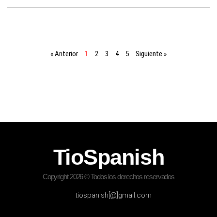
« Anterior
1
2
3
4
5
Siguiente »
TioSpanish
Copyright 2026 © Todos los derechos reservados
tiospanish[@]gmail.com