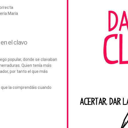
correcta
ería María
 en el clavo
juego popular, donde se clavaban
o herraduras. Quien tenía más
nador, por tanto el que más
s y que la comprendáis cuando