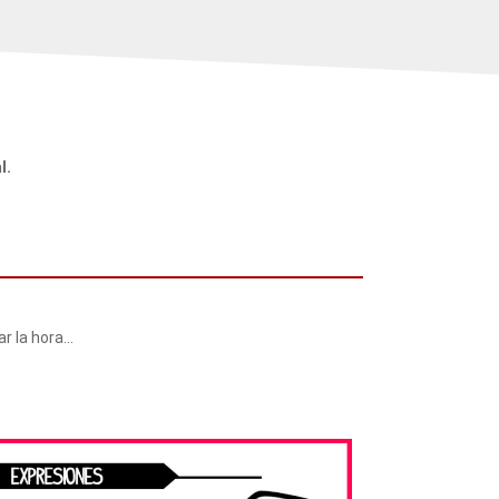
l.
ar la hora…