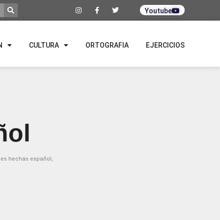
Youtube
N
CULTURA
ORTOGRAFIA
EJERCICIOS
ñol
ses hechas español
,