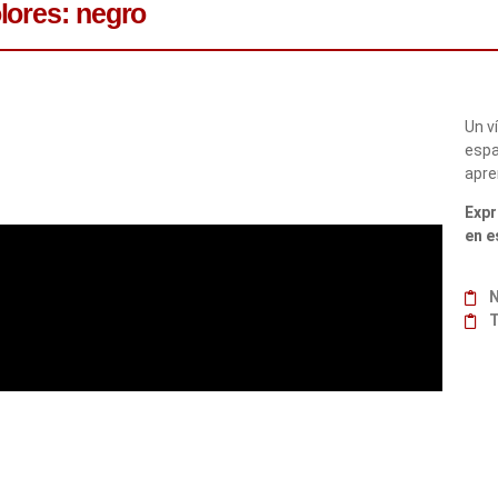
lores: negro
Un v
espa
apre
Expr
en e
N