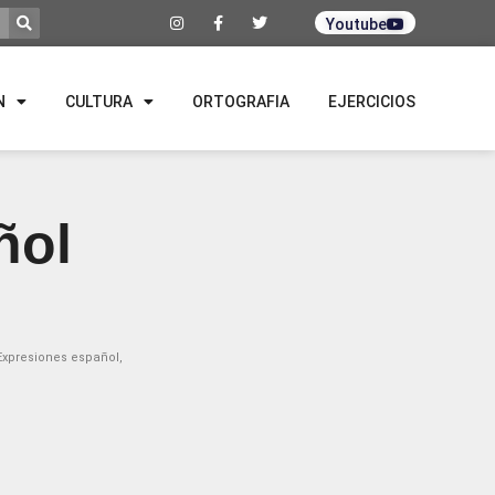
Youtube
N
CULTURA
ORTOGRAFIA
EJERCICIOS
ñol
Expresiones español
,
o