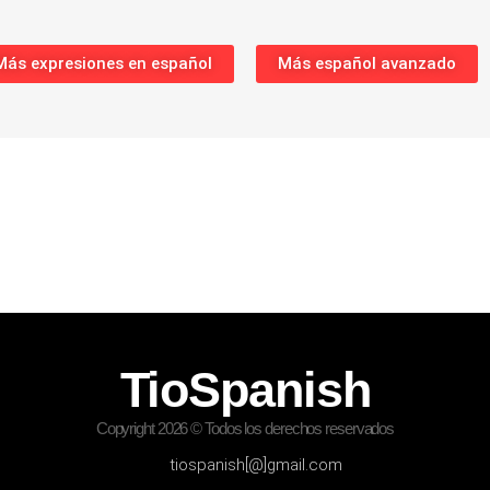
Más expresiones en español
Más español avanzado
TioSpanish
Copyright 2026 © Todos los derechos reservados
tiospanish[@]gmail.com