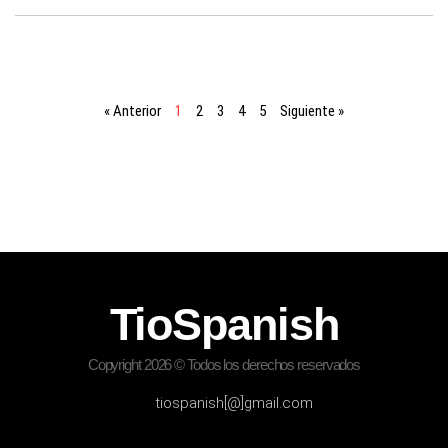
« Anterior
1
2
3
4
5
Siguiente »
TioSpanish
Copyright 2026 © Todos los derechos reservados
tiospanish[@]gmail.com