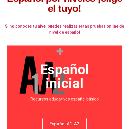
el tuyo!
Si no conoces tu nivel puedes realizar estas pruebas online de
nivel de español
Español
inicial
Recursos educativos español básico
Español A1-A2