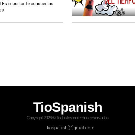
l Es importante conocer las
es
TioSpanish
Copyright 2026 © Todos los derechos reservados
tiospanish[@]gmail.com