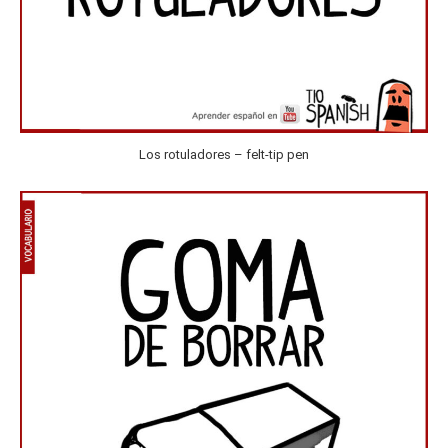
Los rotuladores – felt-tip pen