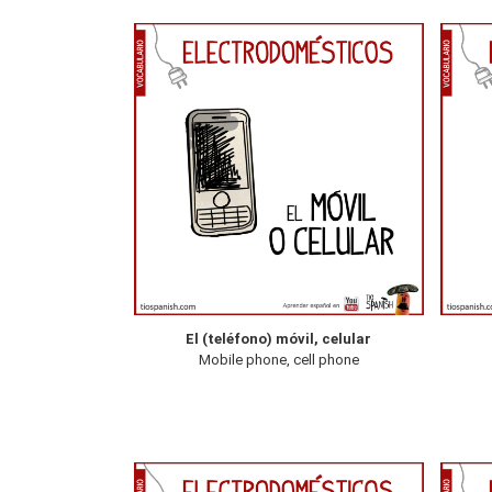
El (teléfono) móvil, celular
Mobile phone, cell phone