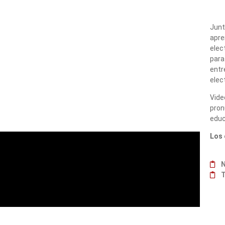
Junt
apre
elec
para
entr
elec
Vide
pron
educ
Los 
N