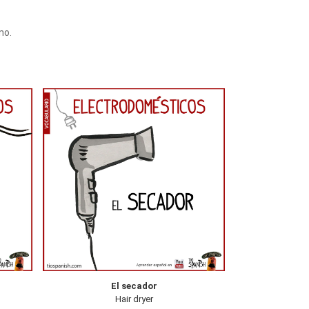
no.
El secador
Hair dryer