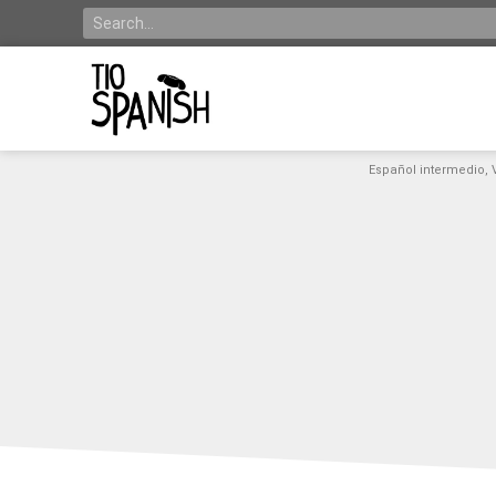
Español intermedio
,