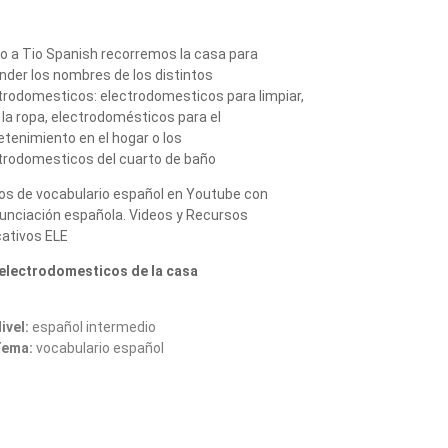
o a Tio Spanish recorremos la casa para
nder los nombres de los distintos
trodomesticos: electrodomesticos para limpiar,
 la ropa, electrodomésticos para el
etenimiento en el hogar o los
trodomesticos del cuarto de baño
os de vocabulario español en Youtube con
unciación española. Videos y Recursos
ativos ELE
electrodomesticos de la casa
ivel:
español intermedio
Tema:
vocabulario español