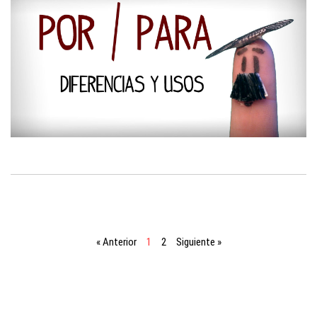
« Anterior
1
2
Siguiente »