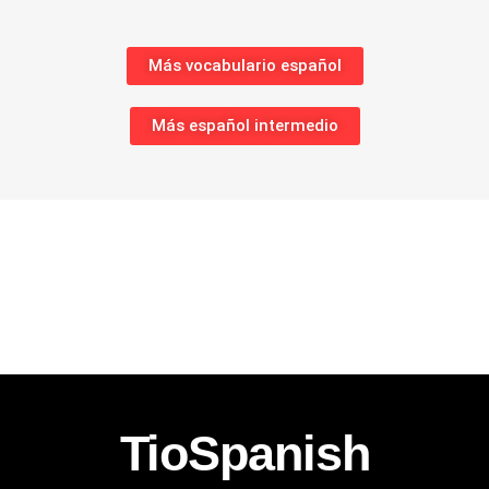
Más vocabulario español
Más español intermedio
TioSpanish