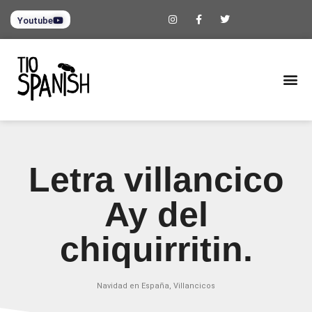
Youtube
Letra villancico
Ay del
chiquirritin.
Navidad en España
,
Villancicos