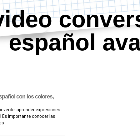
video conver
español av
pañol con los colores,
r verde, aprender expresiones
l Es importante conocer las
es