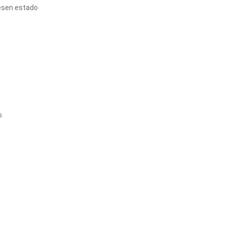
iesen estado
o