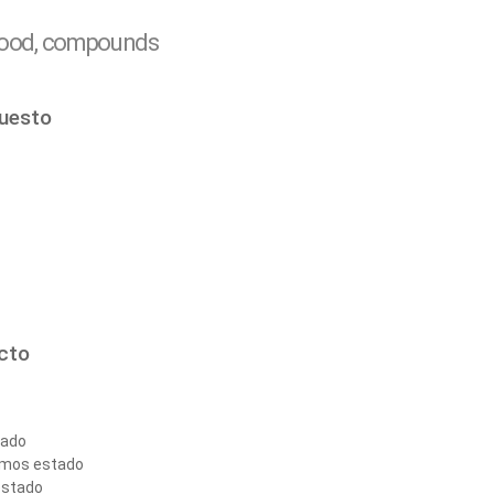
mood, compounds
puesto
cto
tado
emos estado
 estado