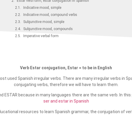
Estar verb form, estar conjugation in Spanish
Indicative mood, simple​
Indicative mood, compound verbs
Subjunctive mood, simple
Subjunctive mood, compounds
Imperative verbal form
Verb Estar conjugation, Estar = to be in English
st used Spanish irregular verbs. There are many irregular verbs in Span
conjugating verbs, therefore we will have to learn them.
d ESTAR because in many languages there are the same verb. In this 
ser and estar in Spanish
ucational resources to learn Spanish grammar, the conjugation of ve