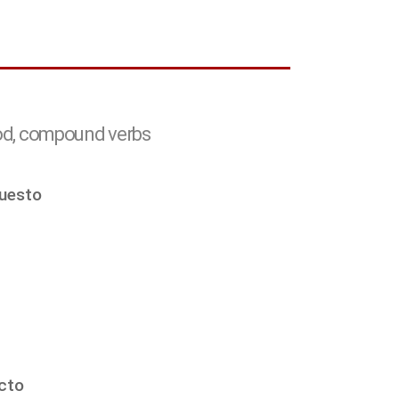
od, compound verbs
puesto
cto